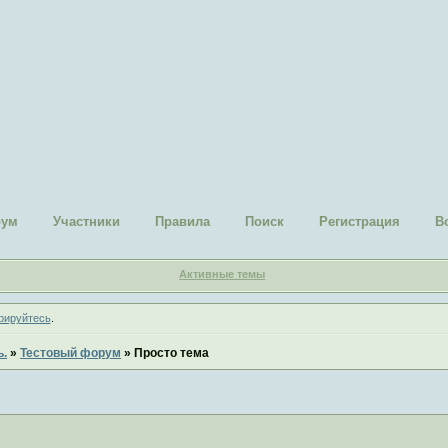
рум
Участники
Правила
Поиск
Регистрация
В
Активные темы
рируйтесь
.
ь.
»
Тестовый форум
»
Просто тема