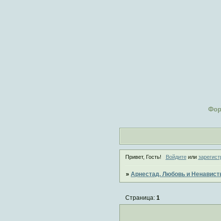
Фо
Привет, Гость!
Войдите
или
зарегист
»
Арнестад. Любовь и Ненавист
Страница:
1