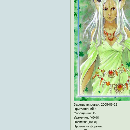
Зарегистрирован
: 2008-08-29
Приглашений:
0
Сообщений:
15
Уважение:
[+0/-0]
Позитив:
[+0/-0]
Провел на форуме: