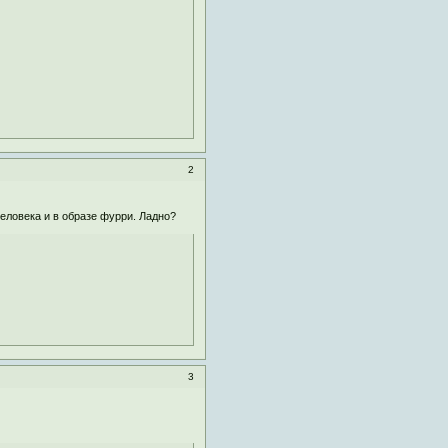
2
еловека и в образе фурри. Ладно?
3