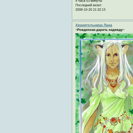
4 часа 53 минуты
Последний визит:
2008-10-20 21:32:13
Хранительница Лана
~Рожденная дарить надежду~