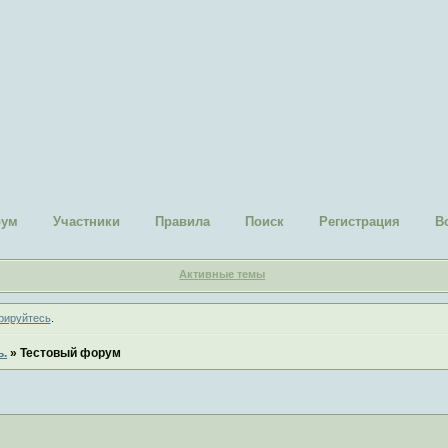
рум
Участники
Правила
Поиск
Регистрация
В
Активные темы
рируйтесь
.
ь.
»
Тестовый форум