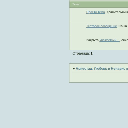
Тема
Просто тема
Хранительниц
Тестовое сообщение
Саша
Закрыта
Уважаемый ...
erik
Страница:
1
»
Арнестад. Любовь и Ненавист