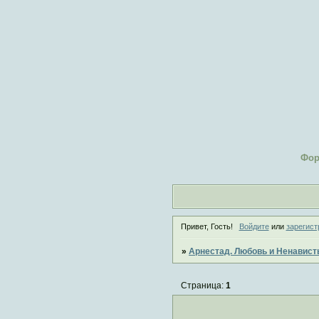
Фо
Привет, Гость!
Войдите
или
зарегист
»
Арнестад. Любовь и Ненавист
Страница:
1