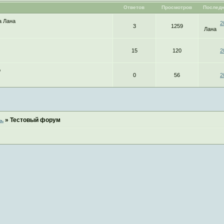
Ответов
Просмотров
Последн
а Лана
2
3
1259
Лана
15
120
2
o
0
56
2
ь.
»
Тестовый форум