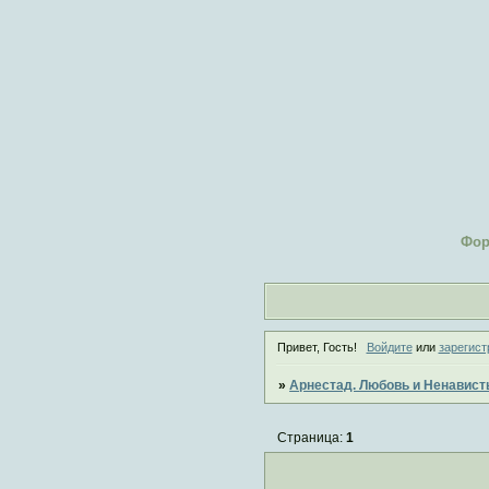
Фо
Привет, Гость!
Войдите
или
зарегист
»
Арнестад. Любовь и Ненавист
Страница:
1