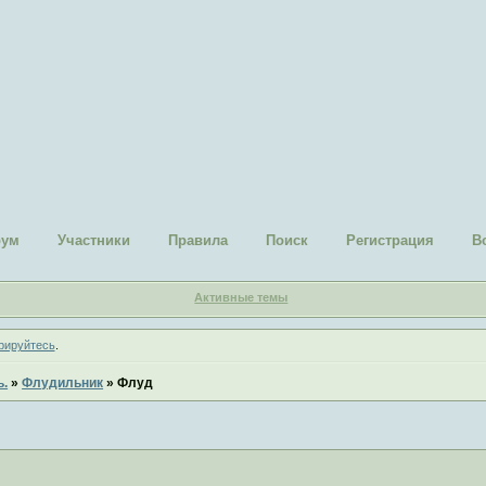
рум
Участники
Правила
Поиск
Регистрация
В
Активные темы
рируйтесь
.
ь.
»
Флудильник
»
Флуд