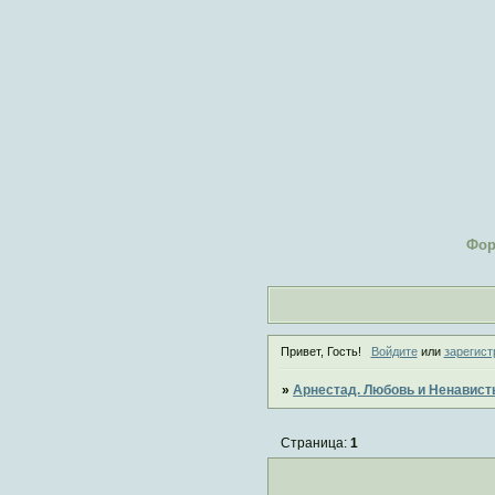
Фо
Привет, Гость!
Войдите
или
зарегист
»
Арнестад. Любовь и Ненавист
Страница:
1