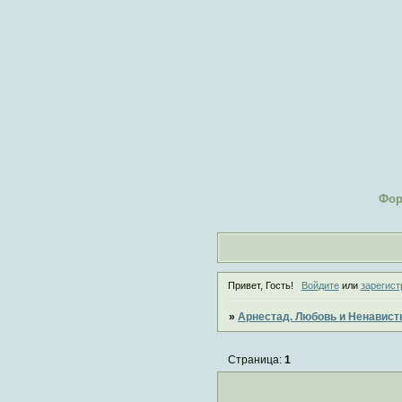
Фо
Привет, Гость!
Войдите
или
зарегист
»
Арнестад. Любовь и Ненавист
Страница:
1