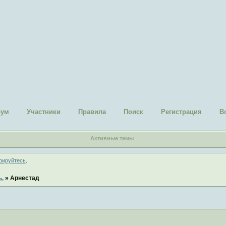
рум
Участники
Правила
Поиск
Регистрация
В
Активные темы
рируйтесь
.
ь.
»
Арнестад