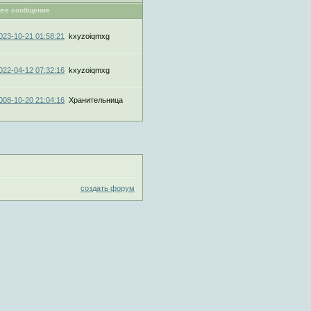
ее сообщение
023-10-21 01:58:21
kxyzoiqmxg
022-04-12 07:32:16
kxyzoiqmxg
008-10-20 21:04:16
Хранительница
создать форум