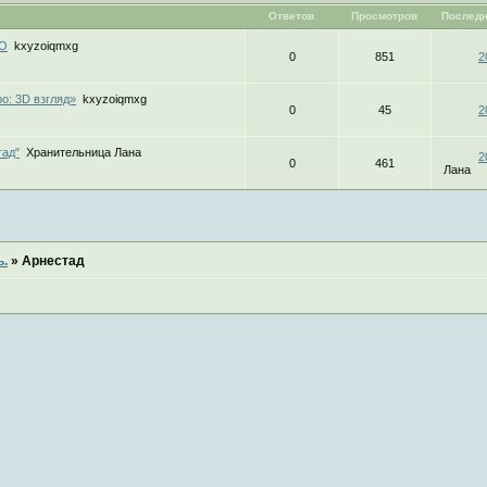
Ответов
Просмотров
Последн
МО
kxyzoiqmxg
0
851
2
о: 3D взгляд»
kxyzoiqmxg
0
45
2
тад"
Хранительница Лана
2
0
461
Лана
ь.
»
Арнестад